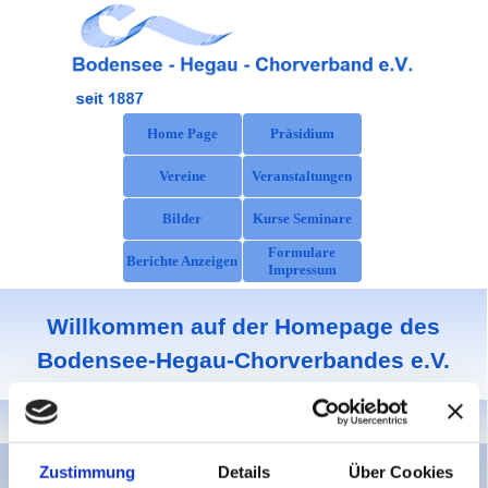
Direkt zum Seiteninhalt
Menü überspringen
Home Page
Präsidium
Vereine
Veranstaltungen
▼
Bilder
Kurse Seminare
Formulare
Berichte Anzeigen
Impressum
Willkommen auf der Homepage des
Bodensee-Hegau-Chorverbandes e.V.
Zustimmung
Details
Über Cookies