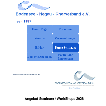
Direkt zum Seiteninhalt
Menü überspringen
Home Page
Präsidium
Vereine
Veranstaltungen
▼
Bilder
Kurse Seminare
Formulare
Berichte Anzeigen
Impressum