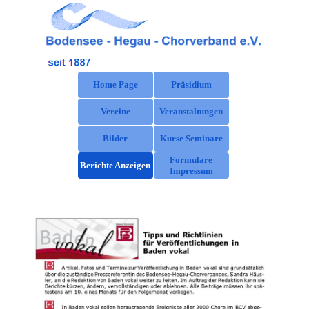
Direkt zum Seiteninhalt
Menü überspringen
Home Page
Präsidium
Vereine
Veranstaltungen
▼
Bilder
Kurse Seminare
Formulare
Berichte Anzeigen
Impressum